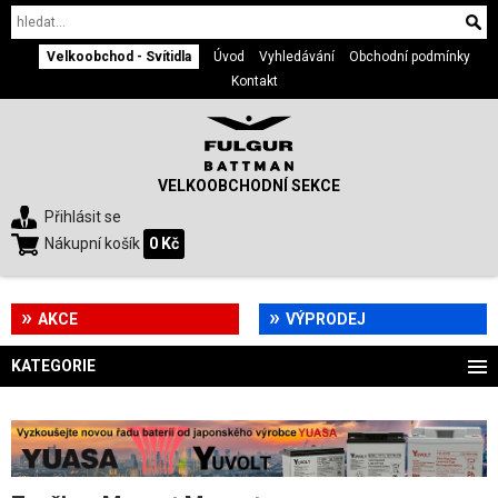
Velkoobchod - Svítidla
Úvod
Vyhledávání
Obchodní podmínky
Kontakt
VELKOOBCHODNÍ SEKCE
Přihlásit se
Nákupní košík
0 Kč
AKCE
VÝPRODEJ
KATEGORIE