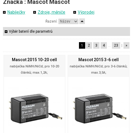
Značka :
Mascot
Mascot
Nabíječky
Zdroje, měniče
Výprodej
Řazení:
Výběr baterií dle parametrů
1
2
3
4
…
23
|
»
Mascot 2015 10-20 cell
Mascot 2015 3-6 cell
nabíječka NiMH/NiCd; pro 10-20
nabíječka NiMH/NiCd; pro 3-6 článků;
článků; max.1,2A;
max.3,5A;