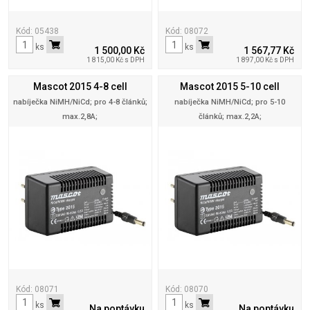
Kód: 05438
Kód: 08072
ks
ks
1 500,00 Kč
1 567,77 Kč
1 815,00 Kč s DPH
1 897,00 Kč s DPH
Mascot 2015 4-8 cell
Mascot 2015 5-10 cell
nabíječka NiMH/NiCd; pro 4-8 článků;
nabíječka NiMH/NiCd; pro 5-10
max.2,8A;
článků; max.2,2A;
Kód: 08071
Kód: 08070
ks
ks
Na poptávku
Na poptávku