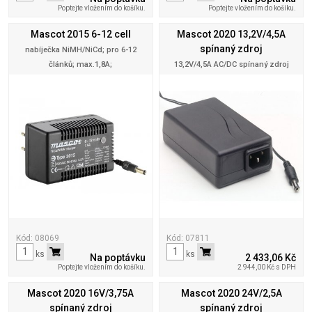
Poptejte vložením do košíku.
Poptejte vložením do košíku.
Mascot 2015 6-12 cell
Mascot 2020 13,2V/4,5A
spínaný zdroj
nabíječka NiMH/NiCd; pro 6-12
článků; max.1,8A;
13,2V/4,5A AC/DC spínaný zdroj
Kód: 08069
Kód: 07811
ks
ks
Na poptávku
2 433,06 Kč
Poptejte vložením do košíku.
2 944,00 Kč s DPH
Mascot 2020 16V/3,75A
Mascot 2020 24V/2,5A
spínaný zdroj
spínaný zdroj