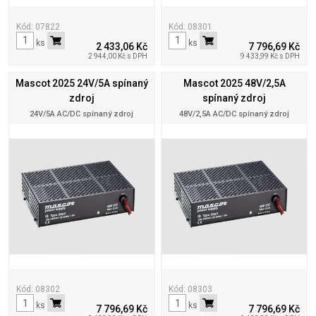
Kód: 07822
Kód: 08301
ks
ks
2 433,06 Kč
7 796,69 Kč
2 944,00 Kč s DPH
9 433,99 Kč s DPH
Mascot 2025 24V/5A spínaný
Mascot 2025 48V/2,5A
zdroj
spínaný zdroj
24V/5A AC/DC spínaný zdroj
48V/2,5A AC/DC spínaný zdroj
Kód: 08302
Kód: 08303
ks
ks
7 796,69 Kč
7 796,69 Kč