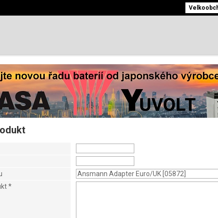
Velkoobcho
rodukt
u
ukt
*