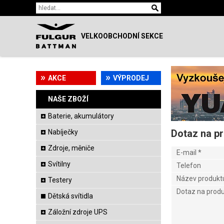
VELKOOBCHODNÍ SEKCE
AKCE
VÝPRODEJ
NAŠE ZBOŽÍ
Baterie, akumulátory
Dotaz na p
Nabíječky
Zdroje, měniče
E-mail
*
Svítilny
Telefon
Název produkt
Testery
Dotaz na prod
Dětská svítidla
Záložní zdroje UPS