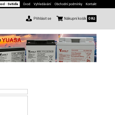
d - Svítidla
Úvod
Vyhledávání
Obchodní podmínky
Kontakt
Přihlásit se
Nákupní košík
0 Kč