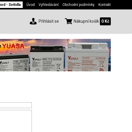
d - Svítidla
Úvod
Vyhledávání
Obchodní podmínky
Kontakt
Přihlásit se
Nákupní košík
0 Kč