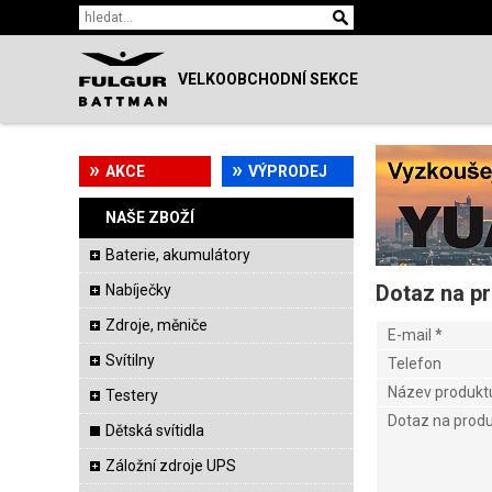
VELKOOBCHODNÍ SEKCE
AKCE
VÝPRODEJ
NAŠE ZBOŽÍ
Baterie, akumulátory
Dotaz na p
Nabíječky
Zdroje, měniče
E-mail
*
Svítilny
Telefon
Název produkt
Testery
Dotaz na prod
Dětská svítidla
Záložní zdroje UPS