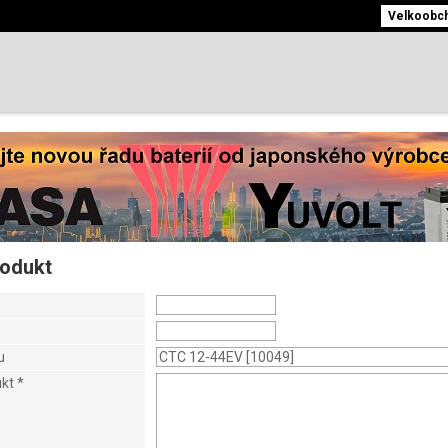
Velkoobcho
rodukt
u
ukt
*