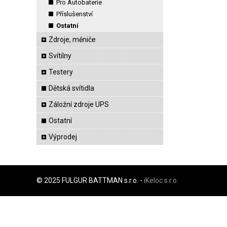
Pro Autobaterie
Příslušenství
Ostatní
Zdroje, měniče
Svítilny
Testery
Dětská svítidla
Záložní zdroje UPS
Ostatní
Výprodej
© 2025 FULGUR BATTMAN s.r.o. -
iKeloc s.r.o.