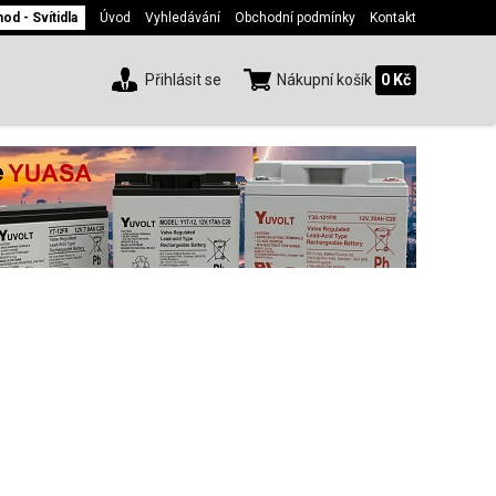
d - Svítidla
Úvod
Vyhledávání
Obchodní podmínky
Kontakt
Přihlásit se
Nákupní košík
0 Kč