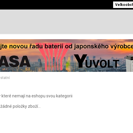
Velkoobcho
statní
y které nemají na eshopu svou kategorii
žádné položky zboží...