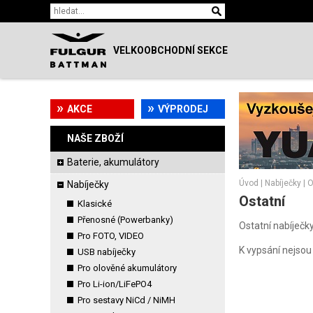
VELKOOBCHODNÍ SEKCE
AKCE
VÝPRODEJ
NAŠE ZBOŽÍ
Baterie, akumulátory
Úvod
|
Nabíječky
|
O
Nabíječky
Ostatní
Klasické
Přenosné (Powerbanky)
Ostatní nabíječk
Pro FOTO, VIDEO
K vypsání nejsou 
USB nabíječky
Pro olověné akumulátory
Pro Li-ion/LiFePO4
Pro sestavy NiCd / NiMH