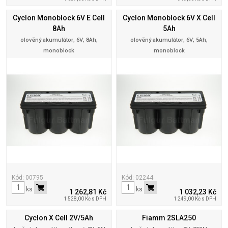
Cyclon Monoblock 6V E Cell
Cyclon Monoblock 6V X Cell
8Ah
5Ah
olověný akumulátor; 6V; 8Ah;
olověný akumulátor; 6V; 5Ah;
monoblock
monoblock
Kód: 00795
Kód: 02244
ks
ks
1 262,81 Kč
1 032,23 Kč
1 528,00 Kč s DPH
1 249,00 Kč s DPH
Cyclon X Cell 2V/5Ah
Fiamm 2SLA250