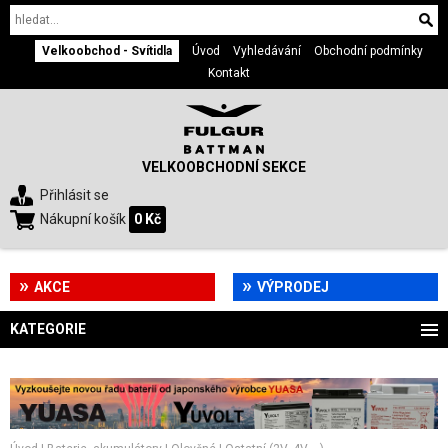
Velkoobchod - Svítidla
Úvod
Vyhledávání
Obchodní podmínky
Kontakt
VELKOOBCHODNÍ SEKCE
Přihlásit se
Nákupní košík
0 Kč
AKCE
VÝPRODEJ
KATEGORIE