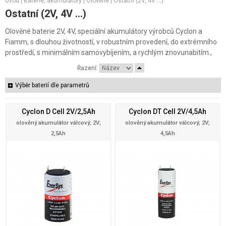
Úvod
|
Baterie, akumulátory
|
Olověné
|
Ostatní (2V, 4V ...)
Ostatní (2V, 4V ...)
Olověné baterie 2V, 4V, speciální akumulátory výrobců Cyclon a
Fiamm, s dlouhou životností, v robustním provedení, do extrémního
prostředí, s minimálním samovybíjením, a rychlým znovunabitím.,
Řazení:
Výběr baterií dle parametrů
Cyclon D Cell 2V/2,5Ah
Cyclon DT Cell 2V/4,5Ah
olověný akumulátor válcový; 2V;
olověný akumulátor válcový; 2V;
2,5Ah
4,5Ah