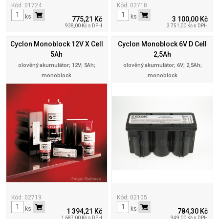
Kód: 01724
Kód: 02718
ks
ks
775,21 Kč
3 100,00 Kč
938,00 Kč s DPH
3 751,00 Kč s DPH
Cyclon Monoblock 12V X Cell
Cyclon Monoblock 6V D Cell
5Ah
2,5Ah
olověný akumulátor; 12V; 5Ah;
olověný akumulátor; 6V; 2,5Ah;
monoblock
monoblock
Kód: 02719
Kód: 02105
ks
ks
1 394,21 Kč
784,30 Kč
1 687,00 Kč s DPH
949,00 Kč s DPH