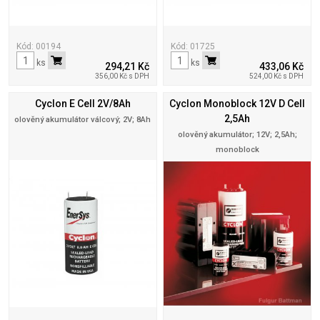
Kód: 00194
Kód: 01725
ks
ks
294,21 Kč
433,06 Kč
356,00 Kč s DPH
524,00 Kč s DPH
Cyclon E Cell 2V/8Ah
Cyclon Monoblock 12V D Cell
2,5Ah
olověný akumulátor válcový; 2V; 8Ah
olověný akumulátor; 12V; 2,5Ah;
monoblock