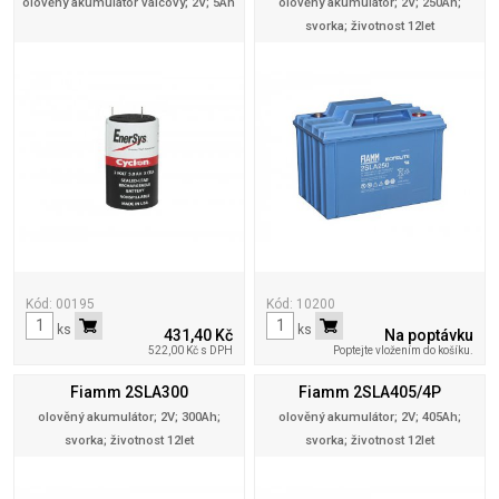
olověný akumulátor válcový; 2V; 5Ah
olověný akumulátor; 2V; 250Ah;
svorka; životnost 12let
Kód: 00195
Kód: 10200
ks
ks
431,40 Kč
Na poptávku
522,00 Kč s DPH
Poptejte vložením do košíku.
Fiamm 2SLA300
Fiamm 2SLA405/4P
olověný akumulátor; 2V; 300Ah;
olověný akumulátor; 2V; 405Ah;
svorka; životnost 12let
svorka; životnost 12let