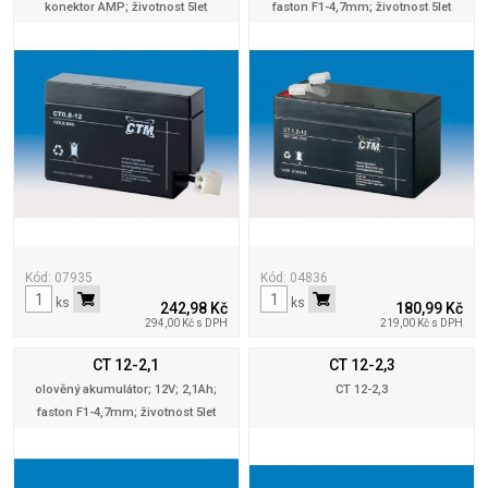
konektor AMP; životnost 5let
faston F1-4,7mm; životnost 5let
Kód: 07935
Kód: 04836
ks
ks
242,98 Kč
180,99 Kč
294,00 Kč s DPH
219,00 Kč s DPH
CT 12-2,1
CT 12-2,3
olověný akumulátor; 12V; 2,1Ah;
CT 12-2,3
faston F1-4,7mm; životnost 5let