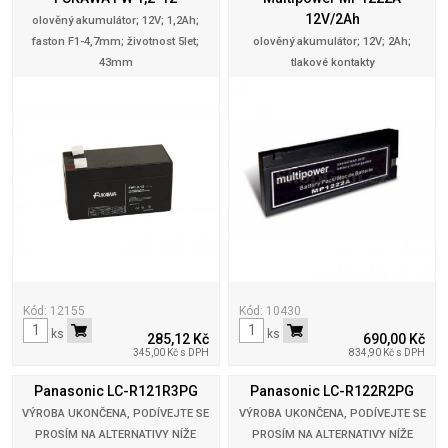
12V/2Ah
olověný akumulátor; 12V; 1,2Ah;
faston F1-4,7mm; životnost 5let;
olověný akumulátor; 12V; 2Ah;
43mm
tlakové kontakty
Kód: 12155
Kód: 10430
ks
ks
285,12 Kč
690,00 Kč
345,00 Kč s DPH
834,90 Kč s DPH
Panasonic LC-R121R3PG
Panasonic LC-R122R2PG
VÝROBA UKONČENA, PODÍVEJTE SE
VÝROBA UKONČENA, PODÍVEJTE SE
PROSÍM NA ALTERNATIVY NÍŽE
PROSÍM NA ALTERNATIVY NÍŽE