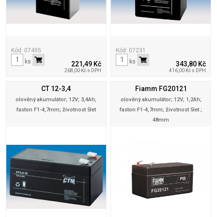
Kód: 07495
Kód: 07231
ks
ks
221,49 Kč
343,80 Kč
268,00 Kč s DPH
416,00 Kč s DPH
CT 12-3,4
Fiamm FG20121
olověný akumulátor; 12V; 3,4Ah;
olověný akumulátor; 12V; 1,2Ah;
faston F1-4,7mm; životnost 5let
faston F1-4,7mm; životnost 5let ;
48mm