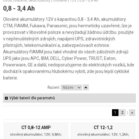
Úvod
|
Baterie, akumulátory
|
Olověné
|
12V
|
0,8 - 3,4 Ah
0,8 - 3,4 Ah
Olověné akumulátory 12V s kapacitou 0,8 - 3,4 Ah, akumulátory
CTM, FIAMM, Fukawa, Panasonic, jsou hermeticky uzavřené, lze je
provozovat v libovolné poloze a nevyžadují žádnou údržbu. použijte
v nepřerušitelných zdrojích, napájení UPS, zdravotnických
přístrojích, telekomunikační a, zabezpečovacít echnice.
Akumulátory FIAMM jsou také vhodné do všech záložních zdrojů
UPS jako jsou APC, IBM, DELL, Cyber Power, TRUST, Eaton,
Powerware, GE a další, nedoporučujeme do elektrických vozíků, kde
dochází k opakovanému hlubokému vybití, zde jsou lepší cyklické
baterie.
Řazení:
Výběr baterií dle parametrů
1
2
|
»
CT 0,8-12 AMP
CT 12-1,2
olověný akumulátor; 12V; 0,8Ah;
olověný akumulátor; 12V; 1,2Ah;