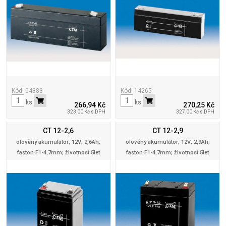
Kód: 04383
Kód: 14265
ks
ks
266,94 Kč
270,25 Kč
323,00 Kč s DPH
327,00 Kč s DPH
CT 12-2,6
CT 12-2,9
olověný akumulátor; 12V; 2,6Ah;
olověný akumulátor; 12V; 2,9Ah;
faston F1-4,7mm; životnost 5let
faston F1-4,7mm; životnost 5let