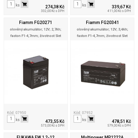
ks
ks
274,38 Kč
339,67 Kč
332,00 Kč s DPH
411,00 Kč s DPH
Fiamm FG20271
Fiamm FG20341
olověný akumulátor; 12V; 2,7Ah;
olověný akumulátor; 12V; 3,4Ah;
faston F1-4,7mm; životnost 5let
faston F1-4,7mm; životnost 5let
Kód: 07950
Kód: 07952
ks
ks
473,55 Kč
478,51 Kč
573,00 Kč s DPH
579,00 Kč s DPH
FUKAWA FW 1,2-12
Multipower MP1222A