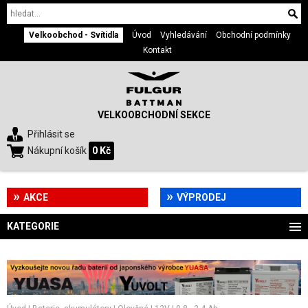
Velkoobchod - Svítidla
Úvod
Vyhledávání
Obchodní podmínky
Kontakt
VELKOOBCHODNÍ SEKCE
Přihlásit se
Nákupní košík
0 Kč
AKCE
VÝPRODEJ
KATEGORIE