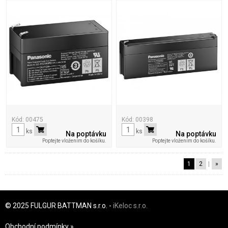
Kód: 00475
Kód: 00398
ks
ks
Na poptávku
Na poptávku
Poptejte vložením do košíku.
Poptejte vložením do košíku.
1
2
|
»
© 2025 FULGUR BATTMAN s.r.o. -
iKeloc s.r.o.
Obchodní podmínky
»