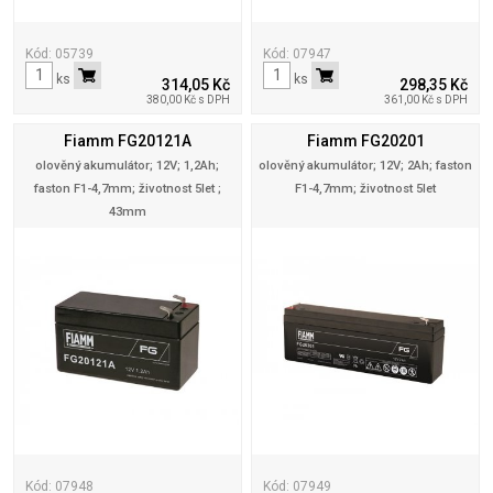
Kód: 05739
Kód: 07947
ks
ks
314,05 Kč
298,35 Kč
380,00 Kč s DPH
361,00 Kč s DPH
Fiamm FG20121A
Fiamm FG20201
olověný akumulátor; 12V; 1,2Ah;
olověný akumulátor; 12V; 2Ah; faston
faston F1-4,7mm; životnost 5let ;
F1-4,7mm; životnost 5let
43mm
Kód: 07948
Kód: 07949