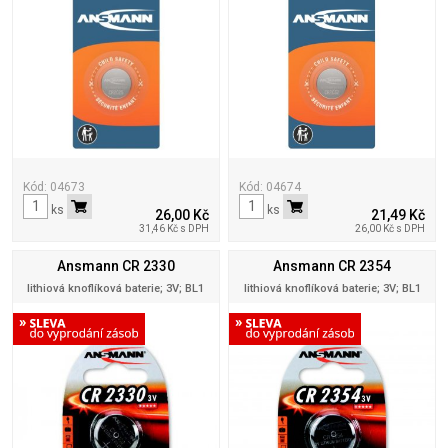
Kód: 04673
Kód: 04674
ks
ks
26,00 Kč
21,49 Kč
31,46 Kč s DPH
26,00 Kč s DPH
Ansmann CR 2330
Ansmann CR 2354
lithiová knoflíková baterie; 3V; BL1
lithiová knoflíková baterie; 3V; BL1