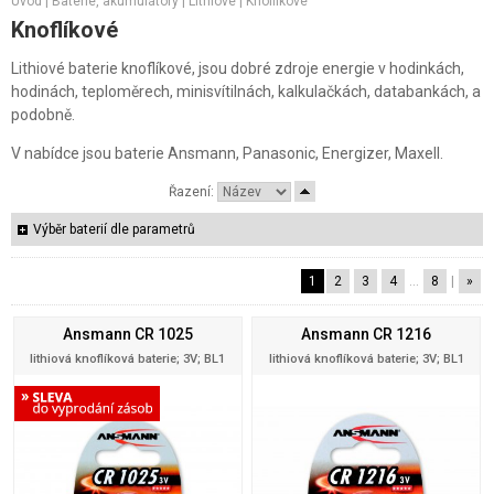
Úvod
|
Baterie, akumulátory
|
Lithiové
|
Knoflíkové
Knoflíkové
Lithiové baterie knoflíkové, jsou dobré zdroje energie v hodinkách,
hodinách, teploměrech, minisvítilnách, kalkulačkách, databankách, a
podobně.
V nabídce jsou baterie Ansmann, Panasonic, Energizer, Maxell.
Řazení:
Výběr baterií dle parametrů
1
2
3
4
…
8
|
»
Ansmann CR 1025
Ansmann CR 1216
lithiová knoflíková baterie; 3V; BL1
lithiová knoflíková baterie; 3V; BL1