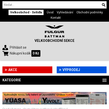
Velkoobchod - Svítidla
Úvod
Vyhledávání
Obchodní podmínky
Kontakt
VELKOOBCHODNÍ SEKCE
Přihlásit se
Nákupní košík
0 Kč
AKCE
VÝPRODEJ
KATEGORIE