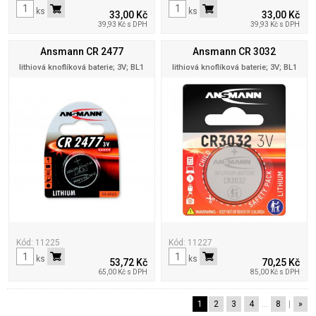
ks
ks
33,00 Kč
33,00 Kč
39,93 Kč s DPH
39,93 Kč s DPH
Ansmann CR 2477
Ansmann CR 3032
lithiová knoflíková baterie; 3V; BL1
lithiová knoflíková baterie; 3V; BL1
Kód: 11225
Kód: 11227
ks
ks
53,72 Kč
70,25 Kč
65,00 Kč s DPH
85,00 Kč s DPH
1
2
3
4
…
8
|
»