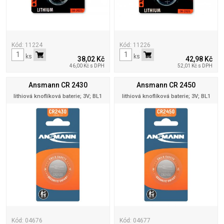
Kód: 11224
Kód: 11226
ks
ks
38,02 Kč
42,98 Kč
46,00 Kč s DPH
52,01 Kč s DPH
Ansmann CR 2430
Ansmann CR 2450
lithiová knoflíková baterie; 3V; BL1
lithiová knoflíková baterie; 3V; BL1
Kód: 04676
Kód: 04677