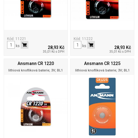
Kód: 11221
Kód: 11222
ks
ks
28,93 Kč
28,93 Kč
35,01 Kč s DPH
35,01 Kč s DPH
Ansmann CR 1220
Ansmann CR 1225
lithiová knoflíková baterie; 3V; BL1
lithiová knoflíková baterie; 3V; BL1